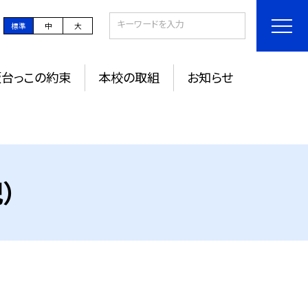
標準
中
大
坂台っこの約束
本校の取組
お知らせ
）