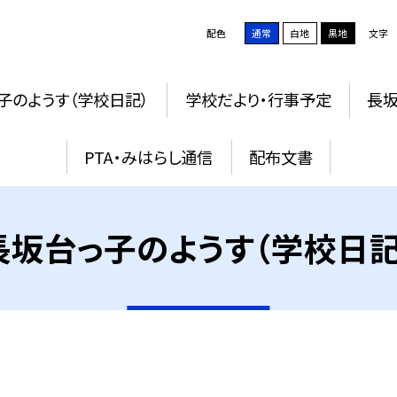
配色
通常
白地
黒地
文字
子のようす（学校日記）
学校だより・行事予定
長
PTA・みはらし通信
配布文書
長坂台っ子のようす（学校日記