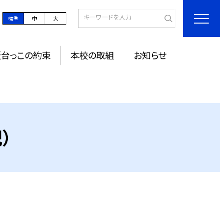
標準
中
大
坂台っこの約束
本校の取組
お知らせ
）