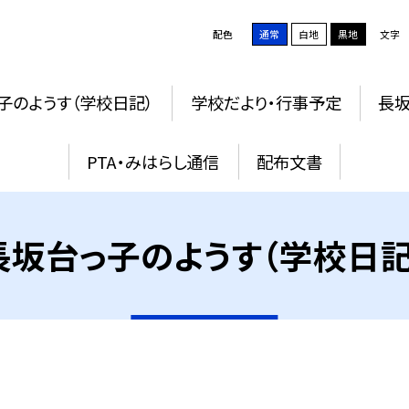
配色
通常
白地
黒地
文字
子のようす（学校日記）
学校だより・行事予定
長
PTA・みはらし通信
配布文書
長坂台っ子のようす（学校日記