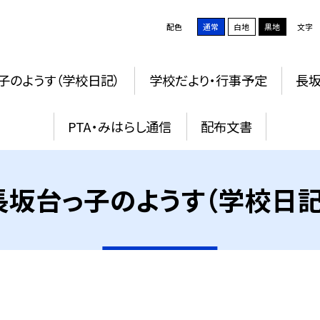
配色
通常
白地
黒地
文字
子のようす（学校日記）
学校だより・行事予定
長
PTA・みはらし通信
配布文書
長坂台っ子のようす（学校日記