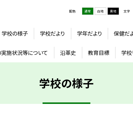
配色
通常
白地
黒地
文字
学校の様子
学校だより
学年だより
保健だ
の実施状況等について
沿革史
教育目標
学校
学校の様子