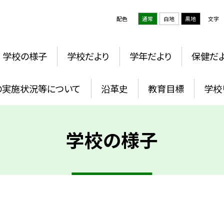
配色
通常
白地
黒地
文字
学校の様子
学校だより
学年だより
保健だ
の実施状況等について
沿革史
教育目標
学校
学校の様子