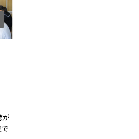
徳が
業で