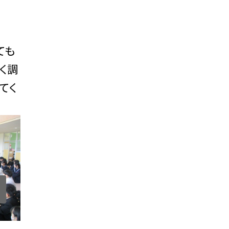
ても
く調
てく