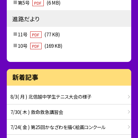
第5号
(6 MB)
PDF
進路だより
11号
(77 KB)
PDF
10号
(169 KB)
PDF
新着記事
8/3( 月 ) 北信越中学生テニス大会の様子
7/30( 木 ) 救命救急講習会
7/24( 金 ) 第25回かなざわを描く絵画コンクール