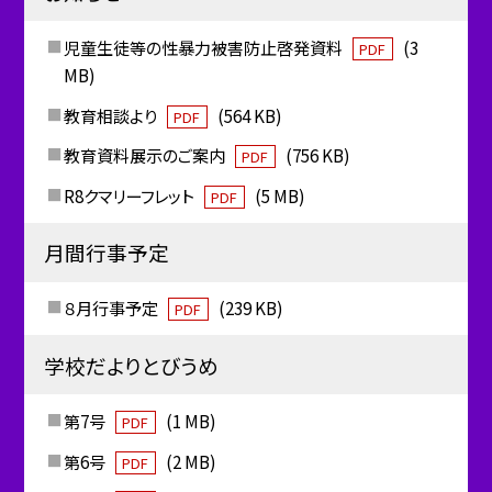
児童生徒等の性暴力被害防止啓発資料
(3
PDF
MB)
教育相談より
(564 KB)
PDF
教育資料展示のご案内
(756 KB)
PDF
R8クマリーフレット
(5 MB)
PDF
月間行事予定
８月行事予定
(239 KB)
PDF
学校だよりとびうめ
第7号
(1 MB)
PDF
第6号
(2 MB)
PDF