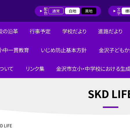
配色
文字
通常
白地
黒地
標
校の沿革
行事予定
学校だより
進路だより
小中一貫教育
いじめ防止基本方針
金沢子どもか
ついて
リンク集
金沢市立小・中学校における生成
SKD LIF
D LIFE