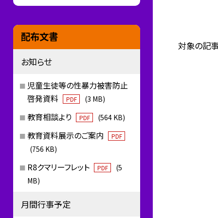
配布文書
対象の記事
お知らせ
児童生徒等の性暴力被害防止
啓発資料
(3 MB)
PDF
教育相談より
(564 KB)
PDF
教育資料展示のご案内
PDF
(756 KB)
R8クマリーフレット
(5
PDF
MB)
月間行事予定