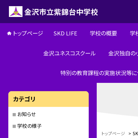
金沢市立紫錦台中学校
トップページ
SKD LIFE
学校の概要
学
金沢ユネスコスクール
金沢独自の
特別の教育課程の実施状況等に
カテゴリ
お知らせ
学校の様子
トップページ
>
SK