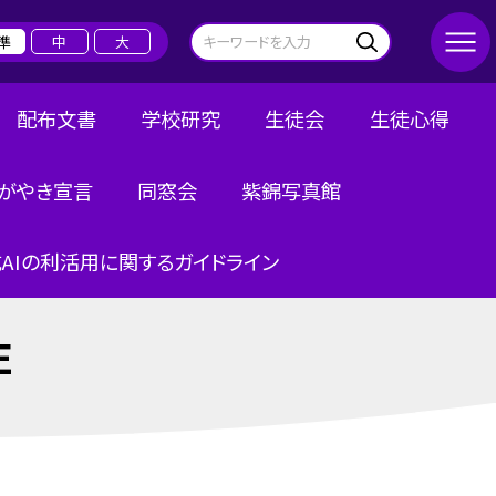
準
中
大
配布文書
学校研究
生徒会
生徒心得
がやき宣言
同窓会
紫錦写真館
AIの利活用に関するガイドライン
E