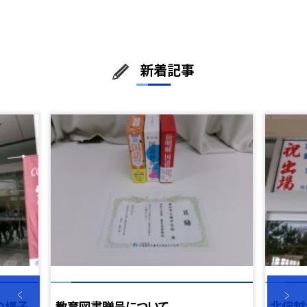
新着記事
の様子
教育図書贈呈について
北信越