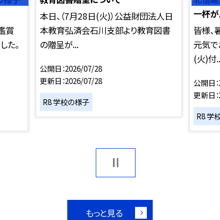
一杯が
本日、（7月28日(火)）公益財団法人日
鑑賞
本教育弘済会石川支部より教育図書
皆様、
した。
の贈呈が...
元気で
(火)付..
公開日
2026/07/28
更新日
2026/07/28
公開日
更新日
R8 学校の様子
R8 学
もっと見る