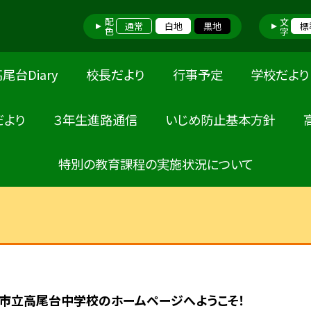
配色
文字
通常
白地
黒地
標
尾台Diary
校長だより
行事予定
学校だより
だより
３年生進路通信
いじめ防止基本方針
特別の教育課程の実施状況について
市立高尾台中学校のホームページへようこそ！