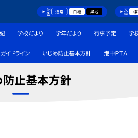
配色
文字
通常
白地
黒地
標
記
学校だより
学年だより
行事予定
学
ガイドライン
いじめ防止基本方針
港中ＰＴＡ
め防止基本方針