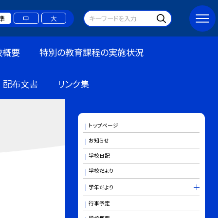
準
中
大
校概要
特別の教育課程の実施状況
配布文書
リンク集
トップページ
お知らせ
学校日記
学校だより
学年だより
行事予定