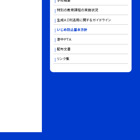
学校概要
特別の教育課程の実施状況
生成ＡＩ利活用に関するガイドライン
いじめ防止基本方針
港中ＰＴＡ
配布文書
リンク集