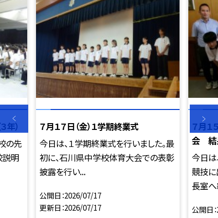
３年）
７月１７日（金）１学期終業式
７月１
会 結
校の先
今日は、１学期終業式を行いました。最
校説明
初に、石川県中学校体育大会での表彰
今日は
披露を行い...
競技に
長室へ結
公開日
2026/07/17
更新日
2026/07/17
公開日