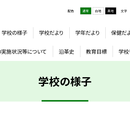
配色
通常
白地
黒地
文字
学校の様子
学校だより
学年だより
保健だ
の実施状況等について
沿革史
教育目標
学校
学校の様子