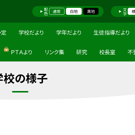
配色
文字
通常
白地
黒地
予定
学校だより
学年だより
生徒指導だより
ＰＴＡより
リンク集
研究
校長室
不
学校の様子