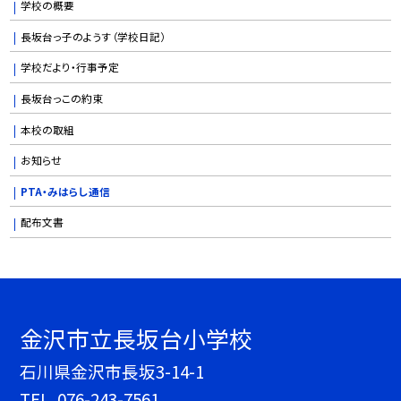
学校の概要
長坂台っ子のようす（学校日記）
学校だより・行事予定
長坂台っこの約束
本校の取組
お知らせ
PTA・みはらし通信
配布文書
金沢市立長坂台小学校
石川県金沢市長坂3-14-1
TEL.
076-243-7561