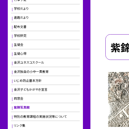
学校だより
進路だより
配布文書
学校研究
紫
生徒会
生徒心得
金沢ユネスコスクール
金沢独自の小中一貫教育
いじめ防止基本方針
金沢子どもかがやき宣言
同窓会
紫錦写真館
特別の教育課程の実施状況等について
リンク集