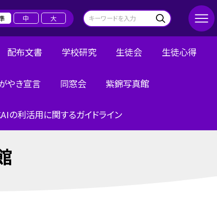
準
中
大
配布文書
学校研究
生徒会
生徒心得
がやき宣言
同窓会
紫錦写真館
AIの利活用に関するガイドライン
館