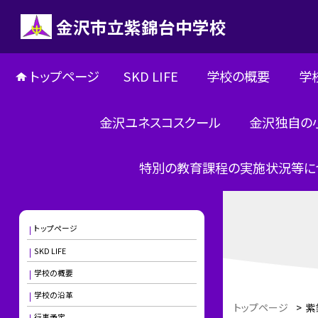
金沢市立紫錦台中学校
トップページ
SKD LIFE
学校の概要
学
金沢ユネスコスクール
金沢独自の
特別の教育課程の実施状況等に
トップページ
SKD LIFE
学校の概要
学校の沿革
トップページ
>
紫
行事予定