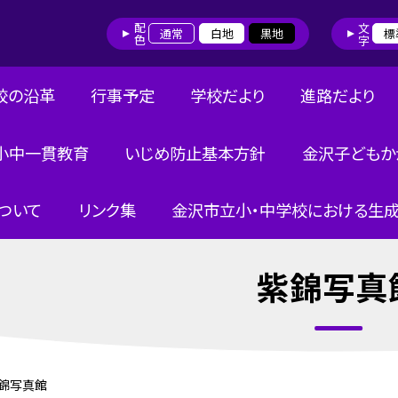
配色
文字
通常
白地
黒地
標
校の沿革
行事予定
学校だより
進路だより
小中一貫教育
いじめ防止基本方針
金沢子どもか
ついて
リンク集
金沢市立小・中学校における生成
紫錦写真
錦写真館