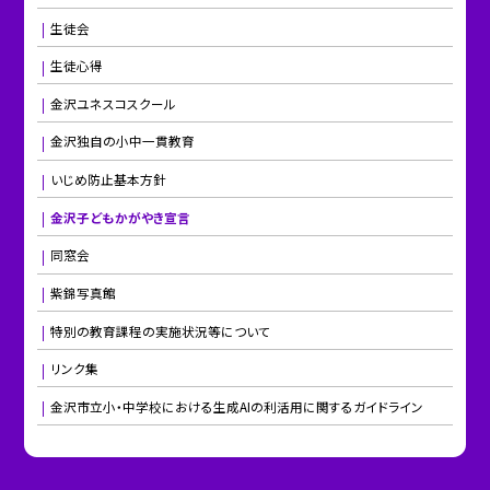
生徒会
生徒心得
金沢ユネスコスクール
金沢独自の小中一貫教育
いじめ防止基本方針
金沢子どもかがやき宣言
同窓会
紫錦写真館
特別の教育課程の実施状況等について
リンク集
金沢市立小・中学校における生成AIの利活用に関するガイドライン