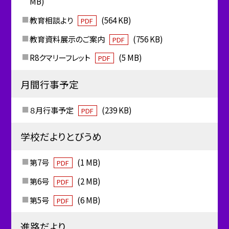
MB)
教育相談より
(564 KB)
PDF
教育資料展示のご案内
(756 KB)
PDF
R8クマリーフレット
(5 MB)
PDF
月間行事予定
８月行事予定
(239 KB)
PDF
学校だよりとびうめ
第7号
(1 MB)
PDF
第6号
(2 MB)
PDF
第5号
(6 MB)
PDF
進路だより