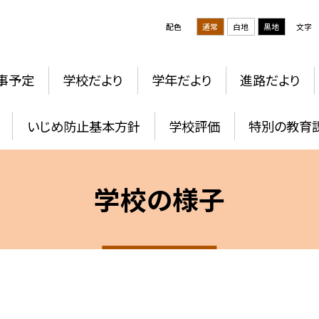
配色
通常
白地
黒地
文字
事予定
学校だより
学年だより
進路だより
いじめ防止基本方針
学校評価
特別の教育
学校の様子