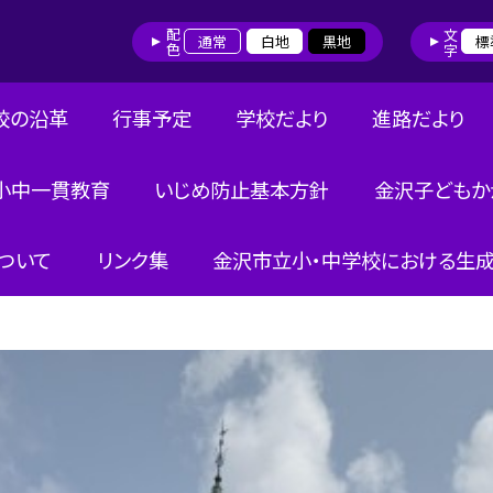
配色
文字
通常
白地
黒地
標
校の沿革
行事予定
学校だより
進路だより
小中一貫教育
いじめ防止基本方針
金沢子どもか
ついて
リンク集
金沢市立小・中学校における生成