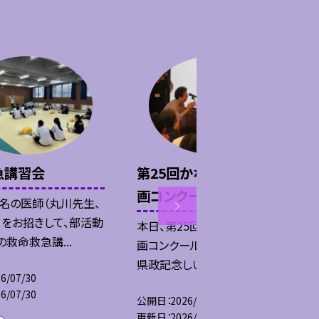
急講習会
第25回かなざわを描く絵
画コンクール
２名の医師（丸川先生、
）をお招きして、部活動
本日、第25回かなざわを描く絵
救命救急講...
画コンクールの表彰式が石川
県政記念しいのき迎賓館で...
6/07/30
6/07/30
公開日
2026/07/24
更新日
2026/07/24