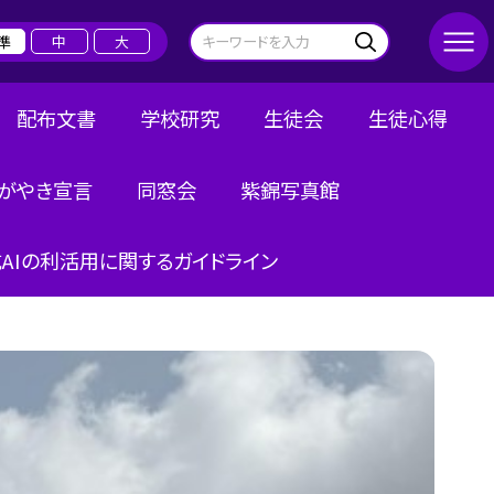
準
中
大
配布文書
学校研究
生徒会
生徒心得
がやき宣言
同窓会
紫錦写真館
AIの利活用に関するガイドライン