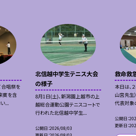
北信越中学生テニス大会
救命救
の様子
て合唱祭を
本日は、
来賓を含
山宮先生
8月1日(土)、新潟園上越市の上
...
代表対象の
越総合運動公園テニスコートで
行われた北信越中学生...
公開日
202
更新日
202
公開日
2026/08/03
更新日
2026/08/03