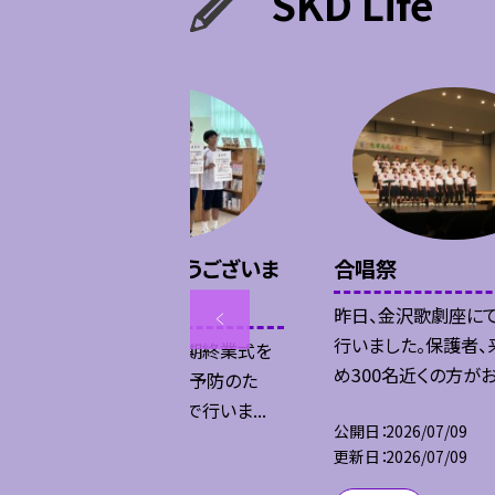
SKD Life
1学期、ありがとうございま
合唱祭
した。
昨日、金沢歌劇座に
行いました。保護者、
本日、午後より１学期終業式を
め300名近くの方がおい
行いました。熱中症予防のた
め、今回はリモートで行いま...
公開日
2026/07/09
更新日
2026/07/09
公開日
2026/07/17
更新日
2026/07/17